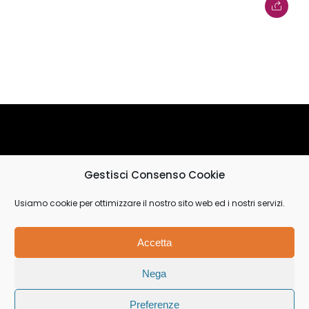
La Casa del Musicista
Gestisci Consenso Cookie
C.da Vecchio, Fiumedinisi (ME)
Usiamo cookie per ottimizzare il nostro sito web ed i nostri servizi.
info@lacasadelmusicista.it
lacasadelmusicista@pec.it
Accetta
Nega
Preferenze
© lacasadelmusicista.it P.I. 03670930837