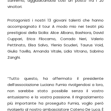
Sanremo, aggiudicandosi così un posto fra i 20
vincitori.
Protagonisti i nostri 13 giovani talenti che hanno
accompagnato il tour A modo mio nei teatri più
prestigiosi della Sicilia: Alice Albano, Bashiora, David
Cuppari, Erica Filocamo, Corrado Neri, Valerio
Pettinato, Elisa Salvo, Ylenia Scuderi, Taurus Void,
Giulia Tavilla, Amanda Vitale, Lidia Vitrano, Sabrina
Zanghi.
“Tutto questo, ha affermato il presidente
dell’associazione Luciano Fumia rivolgendosi a loro,
non sarebbe stato possibile senza il vostro
entusiasmo e la vostra passione. Il ringraziamento
più importante ha proseguito Fumia, voglio però
rivolgerlo al nostro ambasciatore Cateno De Luca. È